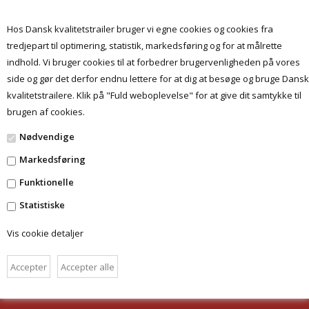
Hos Dansk kvalitetstrailer bruger vi egne cookies og cookies fra
tredjepart til optimering, statistik, markedsføring og for at målrette
indhold. Vi bruger cookies til at forbedrer brugervenligheden på vores
Menu
side og gør det derfor endnu lettere for at dig at besøge og bruge Dansk
kvalitetstrailere. Klik på "Fuld weboplevelse" for at give dit samtykke til
brugen af cookies.
Ingen varer fundet
Nødvendige
Markedsføring
FORSIDE
Funktionelle
BETINGELSER
Statistiske
DANSKKVALITETSTRAILER.DK
Vis cookie detaljer
HAMMEREN 6 - 6715 ESBJERG N
TLF.: 28 49 09 09
CVR: 32 34 29 30
INFO@PROF-SHOPPEN.DK