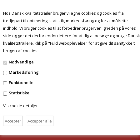
Hos Dansk kvalitetstrailer bruger vi egne cookies og cookies fra
tredjepart til optimering, statistik, markedsføring og for at målrette
indhold. Vi bruger cookies til at forbedrer brugervenligheden på vores
Menu
side og gør det derfor endnu lettere for at dig at besøge og bruge Dansk
kvalitetstrailere. Klik på "Fuld weboplevelse" for at give dit samtykke til
brugen af cookies.
Ingen varer fundet
Nødvendige
Markedsføring
FORSIDE
Funktionelle
BETINGELSER
Statistiske
DANSKKVALITETSTRAILER.DK
Vis cookie detaljer
HAMMEREN 6 - 6715 ESBJERG N
TLF.: 28 49 09 09
CVR: 32 34 29 30
INFO@PROF-SHOPPEN.DK